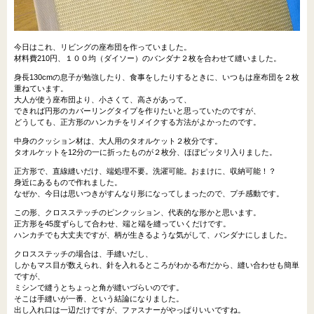
今日はこれ、リビングの座布団を作っていました。
材料費210円、１００均（ダイソー）のバンダナ２枚を合わせて縫いました。
身長130cmの息子が勉強したり、食事をしたりするときに、いつもは座布団を２枚
重ねています。
大人が使う座布団より、小さくて、高さがあって、
できれば円形のカバーリングタイプを作りたいと思っていたのですが、
どうしても、正方形のハンカチをリメイクする方法がよかったのです。
中身のクッション材は、大人用のタオルケット２枚分です。
タオルケットを12分の一に折ったものが２枚分、ほぼピッタリ入りました。
正方形で、直線縫いだけ、端処理不要。洗濯可能。おまけに、収納可能！？
身近にあるもので作れました。
なぜか、今日は思いつきがすんなり形になってしまったので、プチ感動です。
この形、クロスステッチのピンクッション、代表的な形かと思います。
正方形を45度ずらして合わせ、端と端を縫っていくだけです。
ハンカチでも大丈夫ですが、柄が生きるような気がして、バンダナにしました。
クロスステッチの場合は、手縫いだし、
しかもマス目が数えられ、針を入れるところがわかる布だから、縫い合わせも簡単
ですが、
ミシンで縫うとちょっと角が縫いづらいのです。
そこは手縫いが一番、という結論になりました。
出し入れ口は一辺だけですが、ファスナーがやっぱりいいですね。