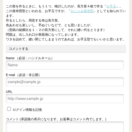
この形を作るときに、もう１つ、検討したのが、長方形４枚で作る「
お手玉
」。
この座布団型といわれる、お手玉ですが、「
おじゃみ座布団
」としても知られてい
ます。
作るとしたら、用意する布は長方形。
色あわせも楽しいし、手ぬぐいなどで、とも思いましたが、
（型紙の縦横比を１：２の長方形にして、それに縫い代をとります）
問題は、出し入れ口が座面側になってしまいます。
ワタを詰めて、縫い閉じてしままうのであれば、お手玉型でもいいかと思います。
コメントする
Name （必須：ハンドルネーム）
E-mail （必須：非公開）
URL
ログイン情報を記憶
コメント (承認後の表示になります。お返事はコメント内でします。)