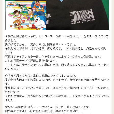
子供の記憶があるうちに、ヒーロースーツの「十字型バッジ」をモチーフに作って
みました。
男の子ですから、「変身」系には興味あり・・・ですね。
子供だましですが、見ての通り、折り紙です。（すぐ飽きるし、身近なもので良
し！）
写真はジャイアンカラー青、キャラクターによってネクタイの色が違います。
これを両面テープで洋服に貼り付けます。
（もしくは、安全ピンでバッジ風にしたり、紐を通してネックレス風にしたりでも
いいかな？）
作ろうと思ってから、意外に簡単にできてしまいました。
星の折り方の参考を検索しましたが、ヒットせず、自分で考えたほうが早かったで
す。
手裏剣の折り方（一枚を半分にして、ユニットする昔ながらの折り方）でもよかっ
たのですが、
それだと角度が一定方向に少しついているので却下、十文字になるように折ってみ
ました。
昔ながらの鶴の折り方・・・というか、折り目（筋）が似ています。
鶴の両羽と首＆しっぽにあたる部分は、星の４つの部分に、