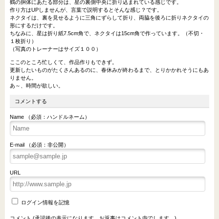
鶴の胴体にあたる部分は、星の裏側中央に折り込まれている感じです。
作り方はUPしませんが、言葉で説明するとそんな感じ？です。
ネクタイは、裏を見せるように三角にずらして折り、両脇を後ろに折りネクタイの
形にするだけです。
ちなみに、星は折り紙7.5cm角で、ネクタイは15cm角で作っています。（不切・
１枚折り）
（写真のトレーナーはサイズ１００）
ここのところ忙しくて、作品作りもできず。
更新したいものがたくさんあるのに、春休みが終わるまで、とりかかれそうにもあ
りません。
あ～、時間が欲しい。
コメントする
Name （必須：ハンドルネーム）
E-mail （必須：非公開）
URL
ログイン情報を記憶
コメント (承認後の表示になります。お返事はコメント内でします。)