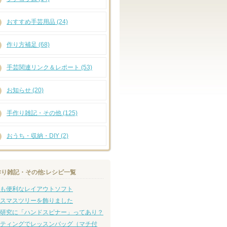
おすすめ手芸用品 (24)
作り方補足 (68)
手芸関連リンク＆レポート (53)
お知らせ (20)
手作り雑記・その他 (125)
おうち・収納・DIY (2)
作り雑記・その他:レシピ一覧
も便利なレイアウトソフト
スマスツリーを飾りました
研究に「ハンドスピナー」ってあり？
ティングでレッスンバッグ（マチ付