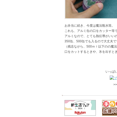
お弁当に続き、今度は魔法瓶水筒。
これも、アルミ缶の口をカッター等
アルミなので、とても熱伝導がいい
350缶、500缶でも入るので大丈夫
（残念ながら、500ｍｌ以下のの魔
口をカットするときや、氷を出すと
いっぱ
>