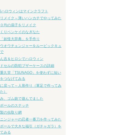
16ハロウィンはマインクラフト
リメイク～薄いハンカチでやってみた
０均の扇子をリメイク
くりベンケイのなぎなた
「妖怪大辞典」を手作り
ウオウチェンジャーをルービックキュ
で
ん吉＆ヒロシでハロウィン
ドセルの防犯ブザーケースの詳細
重久堂「TSUNAGO」を使わずに短い
をつなげてみる
に戻って～人形作り（軍足で作ってみ
た）
み、ゴム銃で遊んでました
ボールのステッチ
製の虫取り網
ニンジャーの忍者一番刀を作ってみた
ボールで大きな福引（ガチャガラ）を
てみる