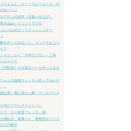
ドラえもん「スペースヒーローズ」の
がみバッジ
エプロンの試作（見返し仕上げ）
巻き込み～ミシントラブル
っしーのポケットティッシュケー
！
帽を作ってみました。コックさんごっ
も？
シャツ」から「子供エプロン・三角
へリメイク
（円柱型）の水筒カバーを作ってみま
ちゃんの妖怪ウォッチも作ってみたけ
・・
議な形、宙に浮かぶ棒「テンセグリテ
０均のブラックライトペン
りで「ＤＸ妖怪ウォッチ」風
の運転手・車掌さん、警察官やパイロ
などの帽子