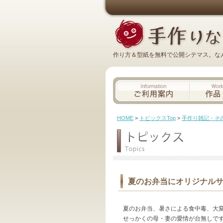
作り方＆型紙を無料で公開シテマス。な
HOME
>
トピックスTop
>
手作り雑記・そ
夏のお弁当にオリジナル
夏のお弁当、暑さによる食中毒、大
せっかくの母・妻の愛情が台無しで