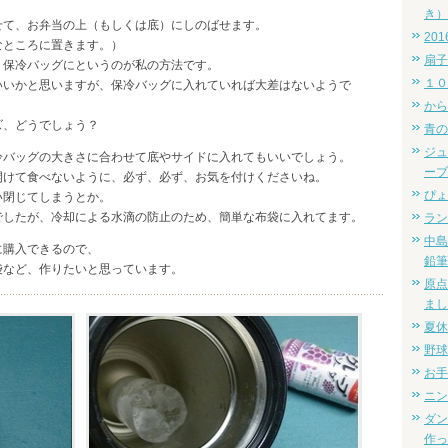
き）
せて、お弁当の上（もしくは底）にしのばせます。
20
なところに置きます。）
扇子
、保冷バッグにというのが私の方法です。
１０
いいかと思いますが、保冷バッグに入れていれば大差はないようで
から
ズ、どうでしょう？
青の
ジュ
冷バッグの大きさに合わせて底やサイドに入れてもいいでしょう。
ーブ
開けて食べないように、必ず、必ず、お気を付けくださいね。
ぴょ
い閉じてしまうとか。
でしたが、冷却による水滴の防止のため、簡単な布袋に入れてます。
ラン
中島
に購入できるので、
鉛筆
袋など、作りたいと思っています。
原点
まし
夏休
野球
お手
ニン
ダン
作っ