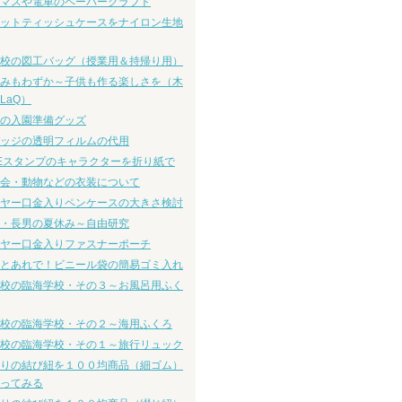
マスや電車のペーパークラフト
ットティッシュケースをナイロン生地
校の図工バッグ（授業用＆持帰り用）
みもわずか～子供も作る楽しさを（木
LaQ）
の入園準備グッズ
ッジの透明フィルムの代用
NEスタンプのキャラクターを折り紙で
会・動物などの衣装について
ヤー口金入りペンケースの大きさ検討
・長男の夏休み～自由研究
ヤー口金入りファスナーポーチ
とあれで！ビニール袋の簡易ゴミ入れ
校の臨海学校・その３～お風呂用ふく
校の臨海学校・その２～海用ふくろ
校の臨海学校・その１～旅行リュック
りの結び紐を１００均商品（細ゴム）
ってみる