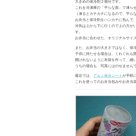
大きめの保冷剤２個分です。
これを冷凍庫の「平らな面」で凍ら
（凍るとカチカチになるので、平ら
お弁当と保冷剤をハンカチに包んで
冷気は上から下に行くので上の方が
す。
お弁当に合わせた、オリジナルサイ
また、お弁当の大きさではなく、保
子供に持たせる場合は、くれぐれも
開けれないように布袋を作って、縫
うちの場合も、写真にはのせません
最近では、
アルミ保冷シート
が手軽
これを使ってのお弁当包みやお弁当