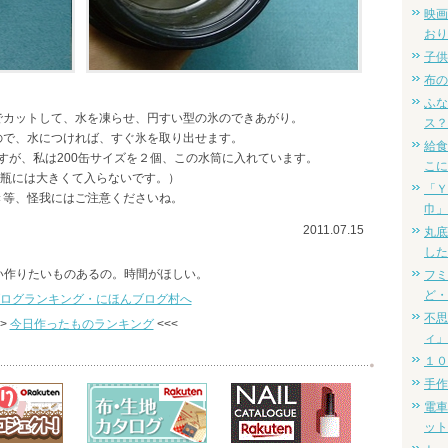
映画
おり
子供
布の
ふな
でカットして、水を凍らせ、円すい型の氷のできあがり。
ス？
ので、水につければ、すぐ氷を取り出せます。
給食
ですが、私は200缶サイズを２個、この水筒に入れています。
こに
法瓶には大きくて入らないです。）
「Ｙ
き等、怪我にはご注意くださいね。
巾」
2011.07.15
丸底
した
い作りたいものあるの。時間がほしい。
フミ
ど・
不思
>>
今日作ったものランキング
<<<
ィ」
１０
手作
電車
ット