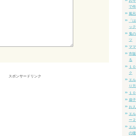
お守
で作
風呂
「は
ック
鬼の
ツ
ママ
市販
る
１０
ク
スポンサードリンク
エル
り方
１０
扇子
お人
エル
ー２
エル
の後