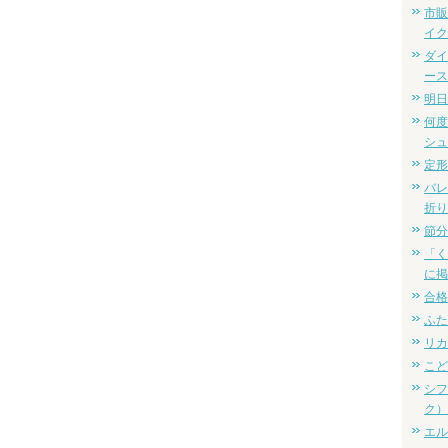
市販
イク
ダイ
ース
明日
何度
シュ
定形
バレ
折り
節分
「く
に掲
合格
ふた
リカ
こど
シフ
ク）
エル