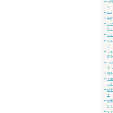
材料
ク
エル
手作
シフ
チェ
フェ
エル
ー
フェ
変身
ハロ
るも
簡単
子供
ース
厚手
き
絵馬
に！
キャ