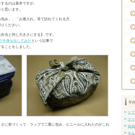
をするのは基本ですが、
かと思います。
当包み」、「お箸入れ」等で訪れてくれる方、
帰りください。
弁当と同じ大きさにする】 です。
？中身を出してみた
という記事で
することをしました。
手
とて
クリ
きさに形づくって、ラップで二重に包み、ビニールに入れたのがこれ
自由
キル