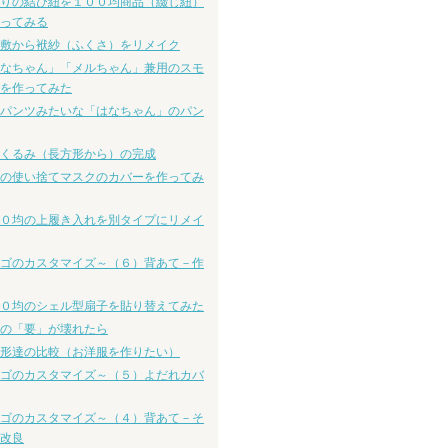
りの結び紐を１００均商品（綴じ紐）
ってみる
敷から袱紗（ふくさ）をリメイク
なちゃん」「メルちゃん」兼用のスモ
を作ってみた
パンツみたいな「はなちゃん」のパン
くるみ（長方形から）の完成
の使い捨てマスクのカバーを作ってみ
０均の上履き入れを別タイプにリメイ
ゴのカスタマイズ～（６）背あて－作
０均のシェル型扇子を貼り替えてみた
の「要」が壊れたら
形達の比較（お洋服を作りたい）
ゴのカスタマイズ～（５）よだれカバ
ゴのカスタマイズ～（４）背あて－そ
改良