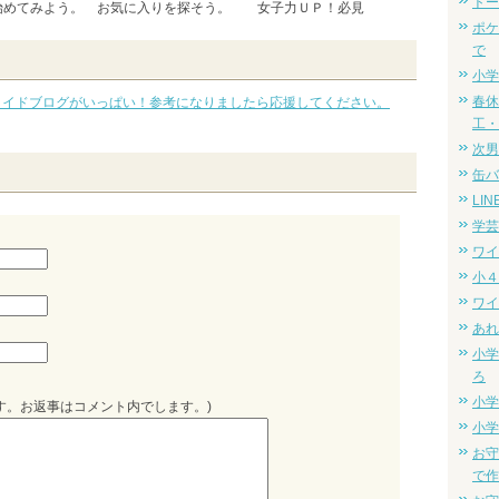
トー
始めてみよう。
お気に入りを探そう。
女子力ＵＰ！必見
ポケ
で
小学
春休
メイドブログがいっぱい！参考になりましたら応援してください。
工・
次男
缶バ
LI
学芸
ワイ
小４
ワイ
あれ
小学
ろ
小学
す。お返事はコメント内でします。)
小学
お守
で作