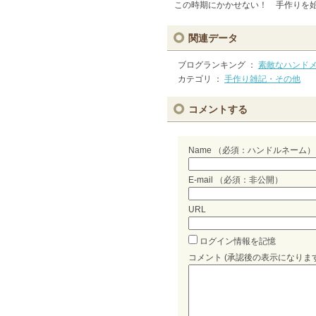
この時期にかかせない！
手作りを
関連データ
ブログランキング ：
素敵なハンド
カテゴリ ：
手作り雑記・その他
コメントする
Name （必須：ハンドルネーム）
E-mail （必須：非公開）
URL
ログイン情報を記憶
コメント (承認後の表示になりま