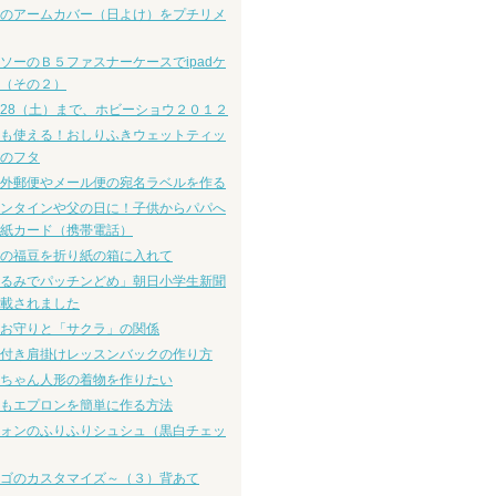
のアームカバー（日よけ）をプチリメ
ソーのＢ５ファスナーケースでipadケ
（その２）
28（土）まで、ホビーショウ２０１２
も使える！おしりふきウェットティッ
のフタ
外郵便やメール便の宛名ラベルを作る
ンタインや父の日に！子供からパパへ
紙カード（携帯電話）
の福豆を折り紙の箱に入れて
るみでパッチンどめ」朝日小学生新聞
載されました
お守りと「サクラ」の関係
付き肩掛けレッスンバックの作り方
ちゃん人形の着物を作りたい
もエプロンを簡単に作る方法
ォンのふりふりシュシュ（黒白チェッ
ゴのカスタマイズ～（３）背あて