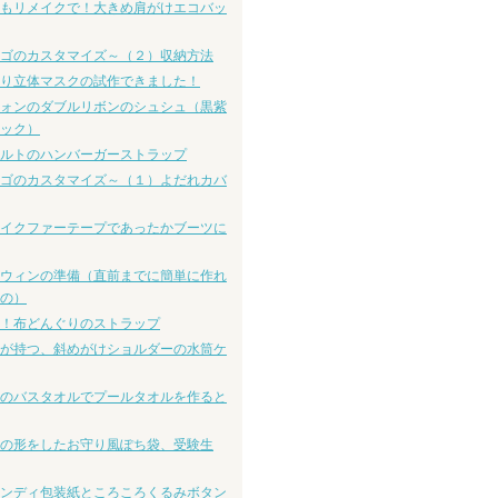
もリメイクで！大きめ肩がけエコバッ
ゴのカスタマイズ～（２）収納方法
り立体マスクの試作できました！
ォンのダブルリボンのシュシュ（黒紫
ック）
ルトのハンバーガーストラップ
ゴのカスタマイズ～（１）よだれカバ
イクファーテープであったかブーツに
ウィンの準備（直前までに簡単に作れ
の）
！布どんぐりのストラップ
が持つ、斜めがけショルダーの水筒ケ
のバスタオルでプールタオルを作ると
の形をしたお守り風ぽち袋、受験生
ンディ包装紙ところころくるみボタン